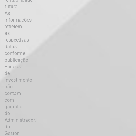
futura.
As
informações
refletem
as
respectivas
datas
conforme
publicação.
Fundos
de
investimento
não
contam
com
garantia
do
Administrador,
do
Gestor