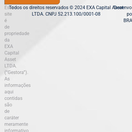
Este
Todos os direitos reservados © 2024 EXA Capital Asset
Desenvo
site
LTDA. CNPJ 52.213.100/0001-08
po
é
BR
de
propriedade
da
EXA
Capital
Asset
LTDA.
(“Gestora”).
As
informações
aqui
contidas
são
de
caráter
meramente
informativo