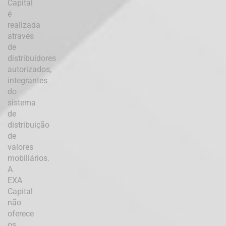
Capital
é
realizada
através
de
distribuidores
autorizados,
integrantes
do
sistema
de
distribuição
de
valores
mobiliários.
A
EXA
Capital
não
oferece
os